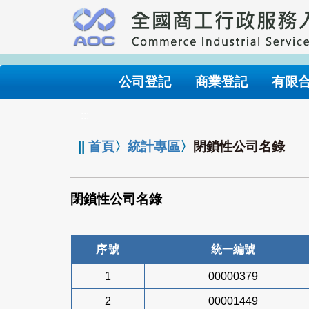
跳
到
主
要
內
公司登記
商業登記
有限
容
:::
||
首頁
〉
統計專區
〉
閉鎖性公司名錄
閉鎖性公司名錄
序號
統一編號
1
00000379
2
00001449