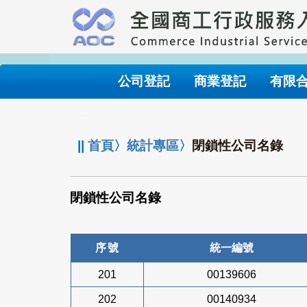
跳
到
主
要
內
公司登記
商業登記
有限
容
:::
||
首頁
〉
統計專區
〉
閉鎖性公司名錄
閉鎖性公司名錄
序號
統一編號
201
00139606
202
00140934