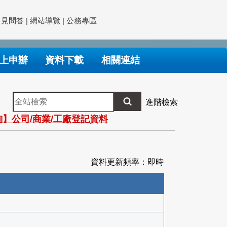
常見問答
|
網站導覽
|
公務專區
上申辦
資料下載
相關連結
全
進階檢索
站
】公司/商業/工廠登記資料
檢
索
資料更新頻率：即時