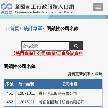
跳
Toggl
到
navig
主
:::
要
內
||
首頁
〉
統計專區
〉
閉鎖性公司名錄
容
全
站
【熱門查詢】公司/商業/工廠登記資料
檢
索
閉鎖性公司名錄
資料更新頻率：即時
序號
統一編號
公司名稱
451
12871311
賓旺汽車股份有限公司
452
12875111
感官花園咖啡股份有限公司