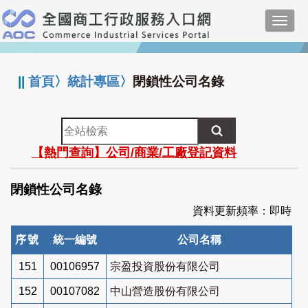
跳
Toggl
到
navig
主
:::
要
內
||
首頁
〉
統計專區
〉
閉鎖性公司名錄
容
全
站
【熱門查詢】公司/商業/工廠登記資料
檢
索
閉鎖性公司名錄
資料更新頻率：即時
序號
統一編號
公司名稱
151
00106957
宗盈投資股份有限公司
152
00107082
中山營造股份有限公司