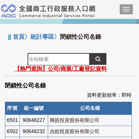
跳
Toggl
到
navig
主
:::
要
內
||
首頁
〉
統計專區
〉
閉鎖性公司名錄
容
全
站
【熱門查詢】公司/商業/工廠登記資料
檢
索
閉鎖性公司名錄
資料更新頻率：即時
序號
統一編號
公司名稱
6501
90648227
興皓投資股份有限公司
6502
90648232
吉皓投資股份有限公司