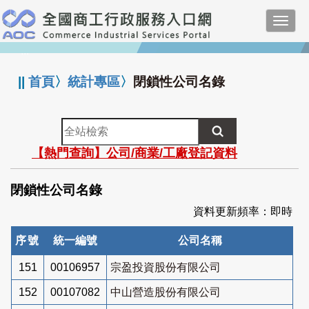
跳
Toggl
到
navig
主
:::
要
內
||
首頁
〉
統計專區
〉
閉鎖性公司名錄
容
全
站
【熱門查詢】公司/商業/工廠登記資料
檢
索
閉鎖性公司名錄
資料更新頻率：即時
序號
統一編號
公司名稱
151
00106957
宗盈投資股份有限公司
152
00107082
中山營造股份有限公司