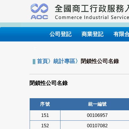
跳
到
主
要
內
公司登記
商業登記
有限
容
:::
||
首頁
〉
統計專區
〉
閉鎖性公司名錄
閉鎖性公司名錄
序號
統一編號
151
00106957
152
00107082