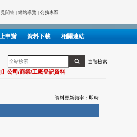
常見問答
|
網站導覽
|
公務專區
上申辦
資料下載
相關連結
全
進階檢索
站
】公司/商業/工廠登記資料
檢
索
資料更新頻率：即時