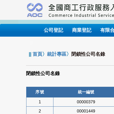
跳
到
主
要
內
公司登記
商業登記
有限
容
:::
||
首頁
〉
統計專區
〉
閉鎖性公司名錄
閉鎖性公司名錄
序號
統一編號
1
00000379
2
00001449