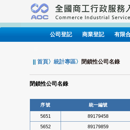
跳
到
主
要
內
公司登記
商業登記
有限
容
:::
||
首頁
〉
統計專區
〉
閉鎖性公司名錄
閉鎖性公司名錄
序號
統一編號
5651
89179458
5652
89179859