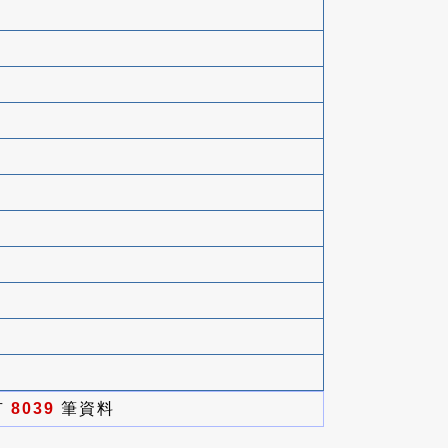
有
8039
筆資料