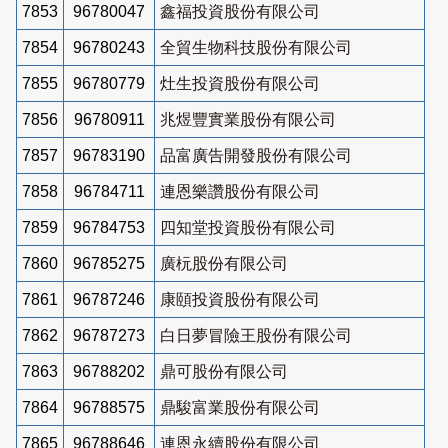
7853
96780047
鑫福投資股份有限公司
7854
96780243
全貿生物科技股份有限公司
7855
96780779
灶生投資股份有限公司
7856
96780911
兆煜豐實業股份有限公司
7857
96783190
品富廣告開發股份有限公司
7858
96784711
連恩樂讚股份有限公司
7859
96784753
四知堂投資股份有限公司
7860
96785275
廣杬股份有限公司
7861
96787246
康頤投資股份有限公司
7862
96787273
白日夢冒險王股份有限公司
7863
96788202
鼎可股份有限公司
7864
96788575
鼎駿富業股份有限公司
7865
96788646
連恩永續股份有限公司