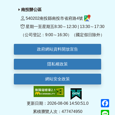
南投辦公區
540202南投縣南投市省府路4號
星期一至星期五8:30～12:30 | 13:30～17:30
（公司登記：9:00～16:30）（國定假日除外）
政府網站資料開放宣告
隱私權政策
網站安全政策
F
更新日期：2026-08-06 14:50:51.0
累積瀏覽人次：477474950
Li