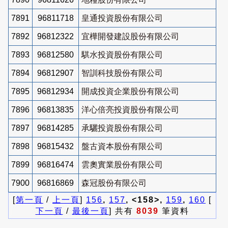
7891
96811718
皇通投資股份有限公司
7892
96812322
宜樺開發建設股份有限公司
7893
96812580
騏水投資股份有限公司
7894
96812907
智訓科技股份有限公司
7895
96812934
開成投資企業股份有限公司
7896
96813835
洋心倍亮投資股份有限公司
7897
96814285
承驪投資股份有限公司
7898
96815432
盤古資本股份有限公司
7899
96816474
雲奧實業股份有限公司
7900
96816869
森冠股份有限公司
[
第一頁
/
上一頁
]
156
,
157
, <158>,
159
,
160
[
下一頁
/
最後一頁
] 共有
8039
筆資料