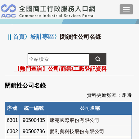
跳
Toggl
到
navig
主
:::
要
內
||
首頁
〉
統計專區
〉
閉鎖性公司名錄
容
全
站
【熱門查詢】公司/商業/工廠登記資料
檢
索
閉鎖性公司名錄
資料更新頻率：即時
序號
統一編號
公司名稱
6301
90500435
康苑國際股份有限公司
6302
90500786
愛利奧科技股份有限公司