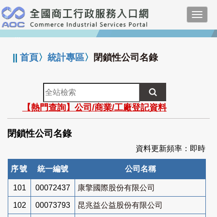
跳
Toggl
到
navig
主
:::
要
內
||
首頁
〉
統計專區
〉
閉鎖性公司名錄
容
全
站
【熱門查詢】公司/商業/工廠登記資料
檢
索
閉鎖性公司名錄
資料更新頻率：即時
序號
統一編號
公司名稱
101
00072437
康擎國際股份有限公司
102
00073793
昆兆益公益股份有限公司