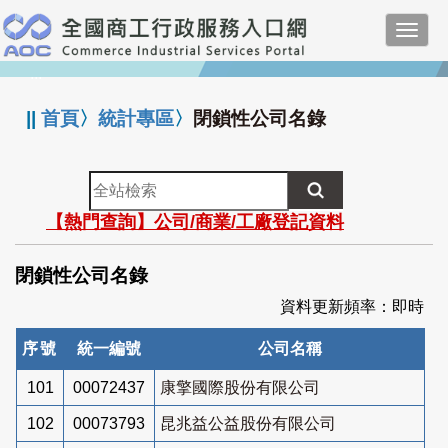
跳
Toggl
到
navig
主
:::
要
內
||
首頁
〉
統計專區
〉
閉鎖性公司名錄
容
全
站
【熱門查詢】公司/商業/工廠登記資料
檢
索
閉鎖性公司名錄
資料更新頻率：即時
序號
統一編號
公司名稱
101
00072437
康擎國際股份有限公司
102
00073793
昆兆益公益股份有限公司