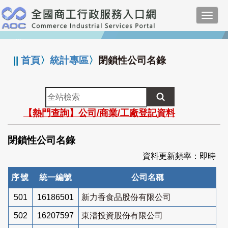
跳
Toggl
到
navig
主
:::
要
內
||
首頁
〉
統計專區
〉
閉鎖性公司名錄
容
全
站
【熱門查詢】公司/商業/工廠登記資料
檢
索
閉鎖性公司名錄
資料更新頻率：即時
序號
統一編號
公司名稱
501
16186501
新力香食品股份有限公司
502
16207597
東溍投資股份有限公司