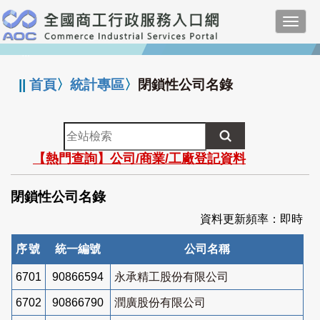
跳
Toggl
到
navig
主
:::
要
內
||
首頁
〉
統計專區
〉
閉鎖性公司名錄
容
全
站
【熱門查詢】公司/商業/工廠登記資料
檢
索
閉鎖性公司名錄
資料更新頻率：即時
序號
統一編號
公司名稱
6701
90866594
永承精工股份有限公司
6702
90866790
潤廣股份有限公司