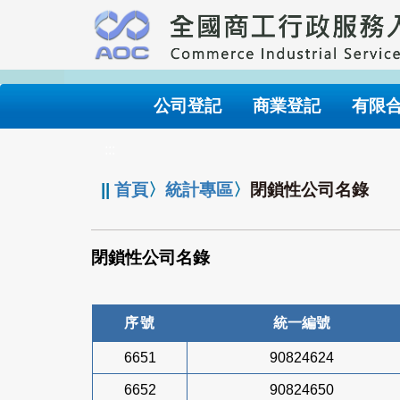
跳
到
主
要
內
公司登記
商業登記
有限
容
:::
||
首頁
〉
統計專區
〉
閉鎖性公司名錄
閉鎖性公司名錄
序號
統一編號
6651
90824624
6652
90824650