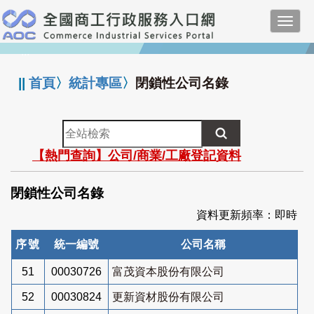
跳
Toggl
到
navig
主
:::
要
內
||
首頁
〉
統計專區
〉
閉鎖性公司名錄
容
全
站
【熱門查詢】公司/商業/工廠登記資料
檢
索
閉鎖性公司名錄
資料更新頻率：即時
序號
統一編號
公司名稱
51
00030726
富茂資本股份有限公司
52
00030824
更新資材股份有限公司