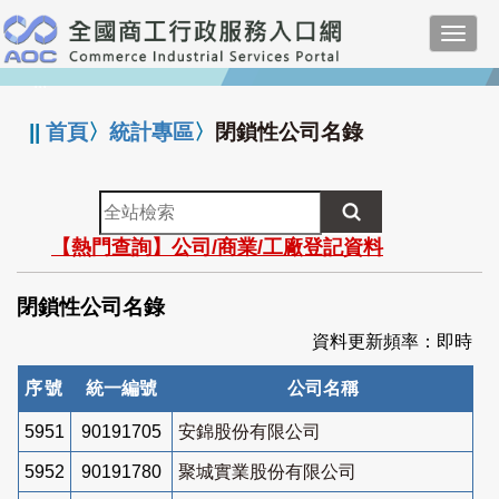
跳
Toggl
到
navig
主
:::
要
內
||
首頁
〉
統計專區
〉
閉鎖性公司名錄
容
全
站
【熱門查詢】公司/商業/工廠登記資料
檢
索
閉鎖性公司名錄
資料更新頻率：即時
序號
統一編號
公司名稱
5951
90191705
安錦股份有限公司
5952
90191780
聚城實業股份有限公司