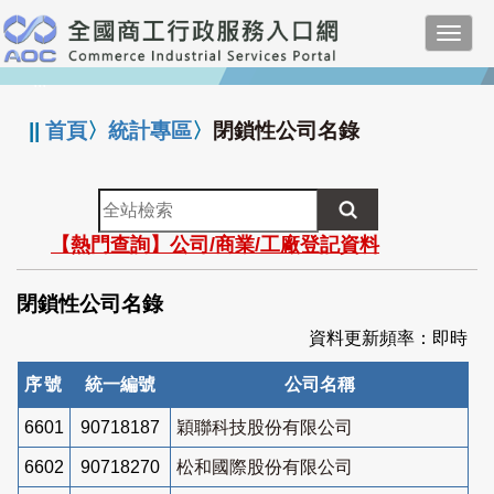
跳
Toggl
到
navig
主
:::
要
內
||
首頁
〉
統計專區
〉
閉鎖性公司名錄
容
全
站
【熱門查詢】公司/商業/工廠登記資料
檢
索
閉鎖性公司名錄
資料更新頻率：即時
序號
統一編號
公司名稱
6601
90718187
穎聯科技股份有限公司
6602
90718270
松和國際股份有限公司