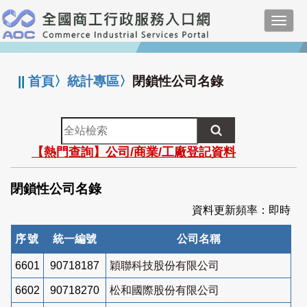
跳
Toggl
到
navig
主
:::
要
內
||
首頁
〉
統計專區
〉
閉鎖性公司名錄
容
全
站
【熱門查詢】公司/商業/工廠登記資料
檢
索
閉鎖性公司名錄
資料更新頻率：即時
序號
統一編號
公司名稱
6601
90718187
穎聯科技股份有限公司
6602
90718270
松和國際股份有限公司