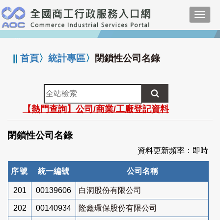
跳
Toggl
到
navig
主
:::
要
內
||
首頁
〉
統計專區
〉
閉鎖性公司名錄
容
全
站
【熱門查詢】公司/商業/工廠登記資料
檢
索
閉鎖性公司名錄
資料更新頻率：即時
序號
統一編號
公司名稱
201
00139606
白洞股份有限公司
202
00140934
隆鑫環保股份有限公司