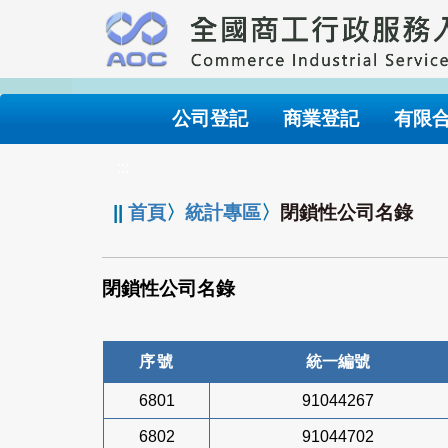
跳
到
主
要
內
公司登記
商業登記
有限
容
:::
||
首頁
〉
統計專區
〉
閉鎖性公司名錄
閉鎖性公司名錄
序號
統一編號
6801
91044267
6802
91044702