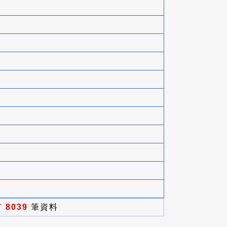
有
8039
筆資料