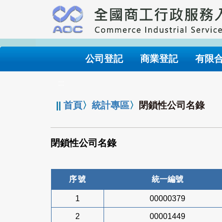
跳
到
主
要
內
公司登記
商業登記
有限
容
:::
||
首頁
〉
統計專區
〉
閉鎖性公司名錄
閉鎖性公司名錄
序號
統一編號
1
00000379
2
00001449