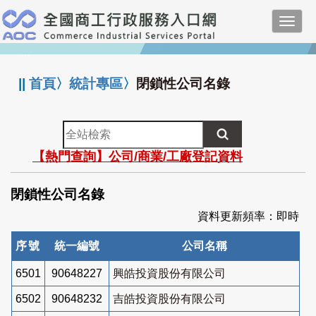
跳
Toggl
到
navig
主
:::
要
內
||
首頁
〉
統計專區
〉
閉鎖性公司名錄
容
全
站
【熱門查詢】公司/商業/工廠登記資料
檢
索
閉鎖性公司名錄
資料更新頻率：即時
序號
統一編號
公司名稱
6501
90648227
興皓投資股份有限公司
6502
90648232
吉皓投資股份有限公司