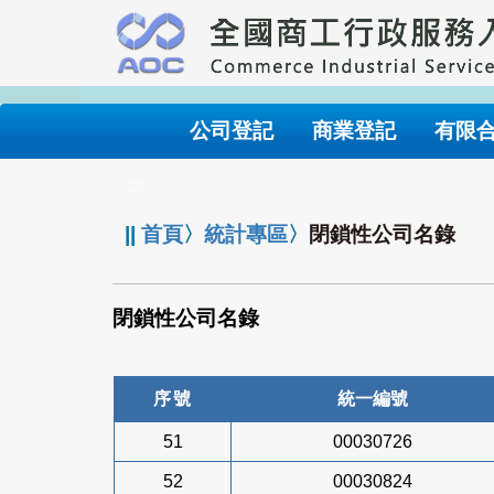
跳
到
主
要
內
公司登記
商業登記
有限
容
:::
||
首頁
〉
統計專區
〉
閉鎖性公司名錄
閉鎖性公司名錄
序號
統一編號
51
00030726
52
00030824