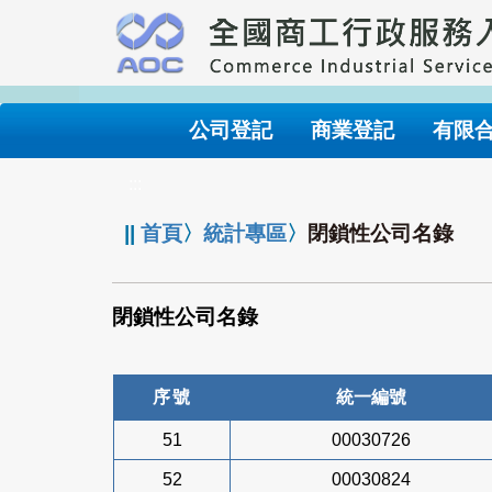
跳
到
主
要
內
公司登記
商業登記
有限
容
:::
||
首頁
〉
統計專區
〉
閉鎖性公司名錄
閉鎖性公司名錄
序號
統一編號
51
00030726
52
00030824