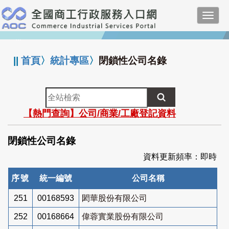
跳
Toggl
到
navig
主
:::
要
內
||
首頁
〉
統計專區
〉
閉鎖性公司名錄
容
全
站
【熱門查詢】公司/商業/工廠登記資料
檢
索
閉鎖性公司名錄
資料更新頻率：即時
序號
統一編號
公司名稱
251
00168593
閎華股份有限公司
252
00168664
偉蓉實業股份有限公司