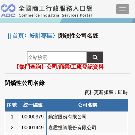
跳
Toggl
到
navig
主
:::
要
內
||
首頁
〉
統計專區
〉
閉鎖性公司名錄
容
全
站
【熱門查詢】公司/商業/工廠登記資料
檢
索
閉鎖性公司名錄
資料更新頻率：即時
序號
統一編號
公司名稱
1
00000379
勤宸股份有限公司
2
00001449
嘉霆投資股份有限公司