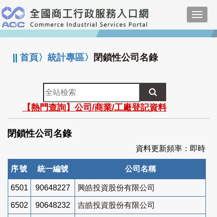
跳
Toggl
到
navig
主
:::
要
內
||
首頁
〉
統計專區
〉
閉鎖性公司名錄
容
全
站
【熱門查詢】公司/商業/工廠登記資料
檢
索
閉鎖性公司名錄
資料更新頻率：即時
序號
統一編號
公司名稱
6501
90648227
興皓投資股份有限公司
6502
90648232
吉皓投資股份有限公司