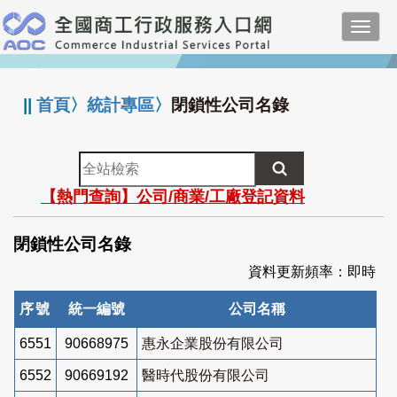
跳
Toggl
到
navig
主
:::
要
內
||
首頁
〉
統計專區
〉
閉鎖性公司名錄
容
全
站
【熱門查詢】公司/商業/工廠登記資料
檢
索
閉鎖性公司名錄
資料更新頻率：即時
序號
統一編號
公司名稱
6551
90668975
惠永企業股份有限公司
6552
90669192
醫時代股份有限公司