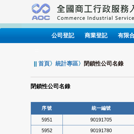
跳
到
主
要
內
公司登記
商業登記
有限
容
:::
||
首頁
〉
統計專區
〉
閉鎖性公司名錄
閉鎖性公司名錄
序號
統一編號
5951
90191705
5952
90191780