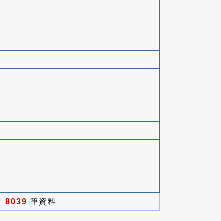
有
8039
筆資料