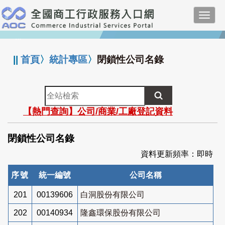
跳
Toggl
到
navig
主
:::
要
內
||
首頁
〉
統計專區
〉
閉鎖性公司名錄
容
全
站
【熱門查詢】公司/商業/工廠登記資料
檢
索
閉鎖性公司名錄
資料更新頻率：即時
序號
統一編號
公司名稱
201
00139606
白洞股份有限公司
202
00140934
隆鑫環保股份有限公司