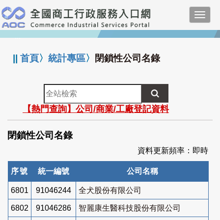
跳
Toggl
到
navig
主
:::
要
內
||
首頁
〉
統計專區
〉
閉鎖性公司名錄
容
全
站
【熱門查詢】公司/商業/工廠登記資料
檢
索
閉鎖性公司名錄
資料更新頻率：即時
序號
統一編號
公司名稱
6801
91046244
全犬股份有限公司
6802
91046286
智麗康生醫科技股份有限公司