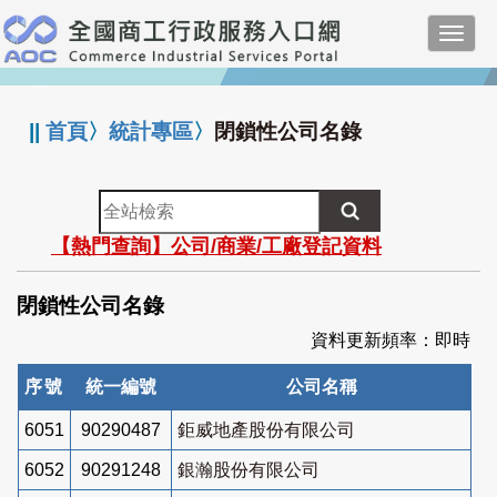
跳
Toggl
到
navig
主
:::
要
內
||
首頁
〉
統計專區
〉
閉鎖性公司名錄
容
全
站
【熱門查詢】公司/商業/工廠登記資料
檢
索
閉鎖性公司名錄
資料更新頻率：即時
序號
統一編號
公司名稱
6051
90290487
鉅威地產股份有限公司
6052
90291248
銀瀚股份有限公司