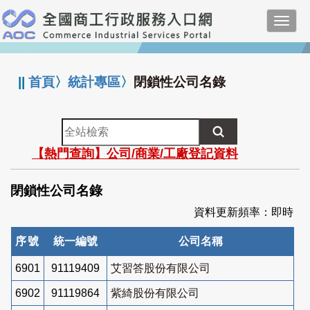
跳
Toggl
到
navig
主
:::
要
內
||
首頁
〉
統計專區
〉
閉鎖性公司名錄
容
全
站
【熱門查詢】公司/商業/工廠登記資料
檢
索
閉鎖性公司名錄
資料更新頻率：即時
序號
統一編號
公司名稱
6901
91119409
艾習答股份有限公司
6902
91119864
紫綺股份有限公司