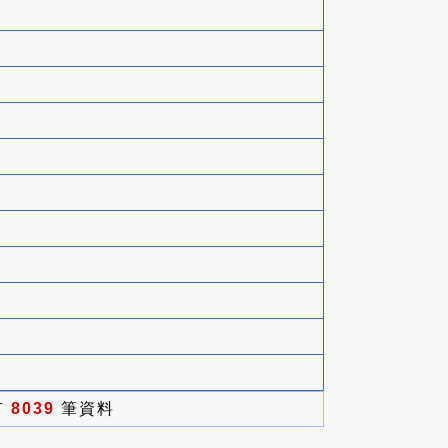
有
8039
筆資料