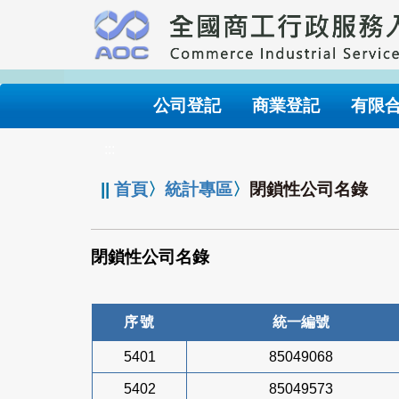
跳
到
主
要
內
公司登記
商業登記
有限
容
:::
||
首頁
〉
統計專區
〉
閉鎖性公司名錄
閉鎖性公司名錄
序號
統一編號
5401
85049068
5402
85049573