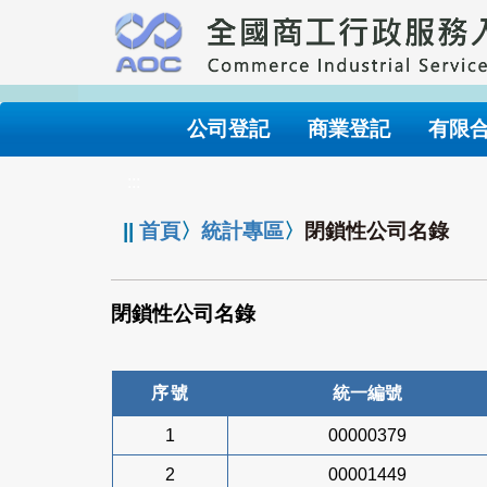
跳
到
主
要
內
公司登記
商業登記
有限
容
:::
||
首頁
〉
統計專區
〉
閉鎖性公司名錄
閉鎖性公司名錄
序號
統一編號
1
00000379
2
00001449