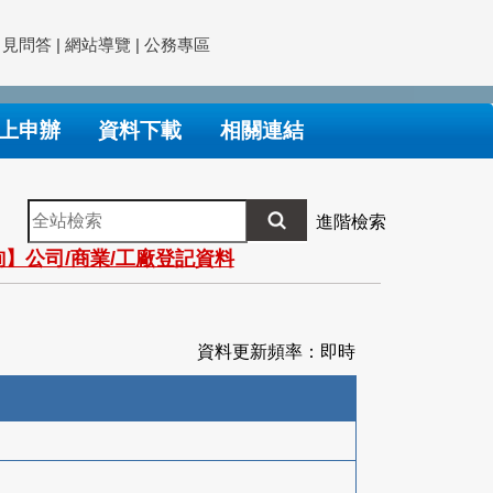
常見問答
|
網站導覽
|
公務專區
上申辦
資料下載
相關連結
全
進階檢索
站
】公司/商業/工廠登記資料
檢
索
資料更新頻率：即時