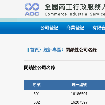
跳
到
主
要
內
公司登記
商業登記
有限
容
:::
||
首頁
〉
統計專區
〉
閉鎖性公司名錄
閉鎖性公司名錄
序號
統一編號
501
16186501
502
16207597