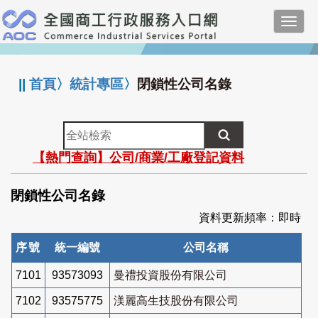
跳
Toggl
到
navig
主
:::
要
內
||
首頁
〉
統計專區
〉
閉鎖性公司名錄
容
全
站
【熱門查詢】公司/商業/工廠登記資料
檢
索
閉鎖性公司名錄
資料更新頻率：即時
序號
統一編號
公司名稱
7101
93573093
曼禮投資股份有限公司
7102
93575775
渼麗高生技股份有限公司