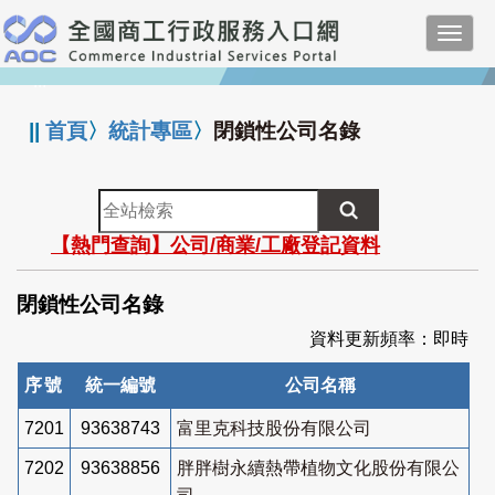
跳
Toggl
到
navig
主
:::
要
內
||
首頁
〉
統計專區
〉
閉鎖性公司名錄
容
全
站
【熱門查詢】公司/商業/工廠登記資料
檢
索
閉鎖性公司名錄
資料更新頻率：即時
序號
統一編號
公司名稱
7201
93638743
富里克科技股份有限公司
7202
93638856
胖胖樹永續熱帶植物文化股份有限公