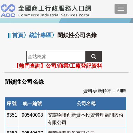
跳
Toggl
到
navig
主
:::
要
內
||
首頁
〉
統計專區
〉
閉鎖性公司名錄
容
全
站
【熱門查詢】公司/商業/工廠登記資料
檢
索
閉鎖性公司名錄
資料更新頻率：即時
序號
統一編號
公司名稱
6351
90540008
安謀物聯創新資本投資管理顧問股份
有限公司