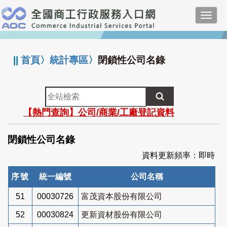
跳
Toggl
到
navig
主
:::
要
內
||
首頁
〉
統計專區
〉
閉鎖性公司名錄
容
全
站
【熱門查詢】公司/商業/工廠登記資料
檢
索
閉鎖性公司名錄
資料更新頻率：即時
序號
統一編號
公司名稱
51
00030726
富茂資本股份有限公司
52
00030824
更新資材股份有限公司