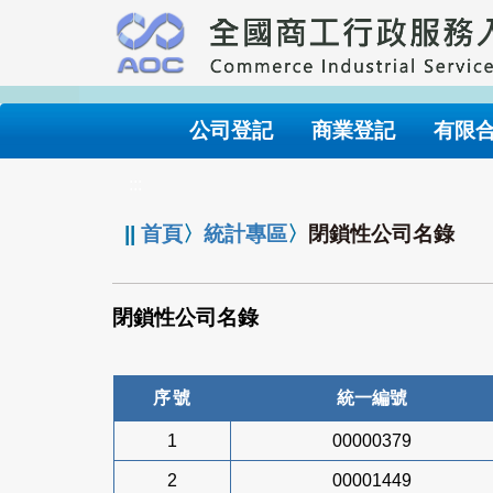
跳
到
主
要
內
公司登記
商業登記
有限
容
:::
||
首頁
〉
統計專區
〉
閉鎖性公司名錄
閉鎖性公司名錄
序號
統一編號
1
00000379
2
00001449