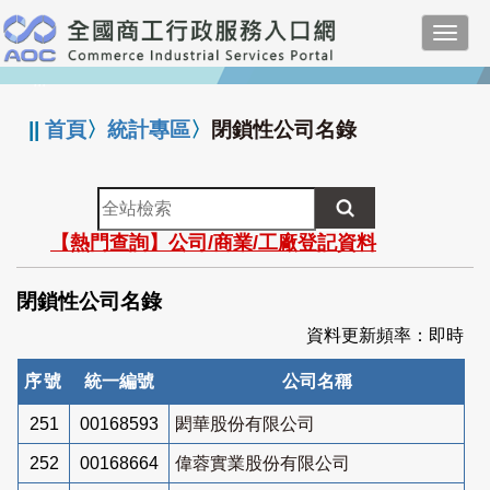
跳
Toggl
到
navig
主
:::
要
內
||
首頁
〉
統計專區
〉
閉鎖性公司名錄
容
全
站
【熱門查詢】公司/商業/工廠登記資料
檢
索
閉鎖性公司名錄
資料更新頻率：即時
序號
統一編號
公司名稱
251
00168593
閎華股份有限公司
252
00168664
偉蓉實業股份有限公司