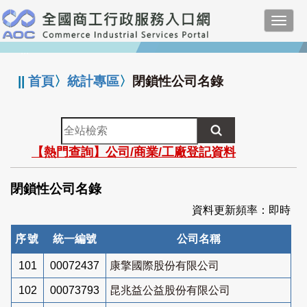
跳
Toggl
到
navig
主
:::
要
內
||
首頁
〉
統計專區
〉
閉鎖性公司名錄
容
全
站
【熱門查詢】公司/商業/工廠登記資料
檢
索
閉鎖性公司名錄
資料更新頻率：即時
序號
統一編號
公司名稱
101
00072437
康擎國際股份有限公司
102
00073793
昆兆益公益股份有限公司