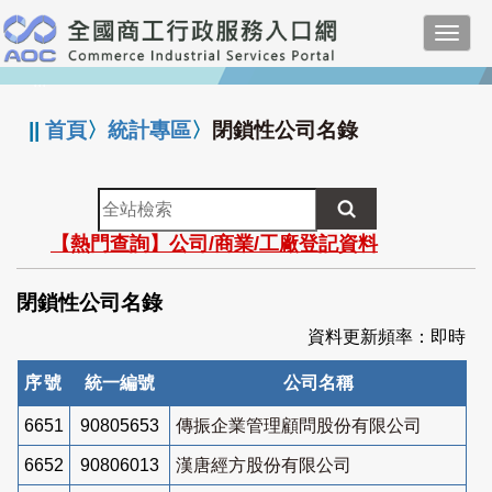
跳
Toggl
到
navig
主
:::
要
內
||
首頁
〉
統計專區
〉
閉鎖性公司名錄
容
全
站
【熱門查詢】公司/商業/工廠登記資料
檢
索
閉鎖性公司名錄
資料更新頻率：即時
序號
統一編號
公司名稱
6651
90805653
傳振企業管理顧問股份有限公司
6652
90806013
漢唐經方股份有限公司