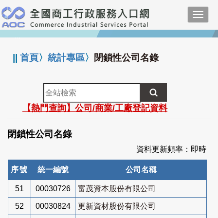
跳
Toggl
到
navig
主
:::
要
內
||
首頁
〉
統計專區
〉
閉鎖性公司名錄
容
全
站
【熱門查詢】公司/商業/工廠登記資料
檢
索
閉鎖性公司名錄
資料更新頻率：即時
序號
統一編號
公司名稱
51
00030726
富茂資本股份有限公司
52
00030824
更新資材股份有限公司