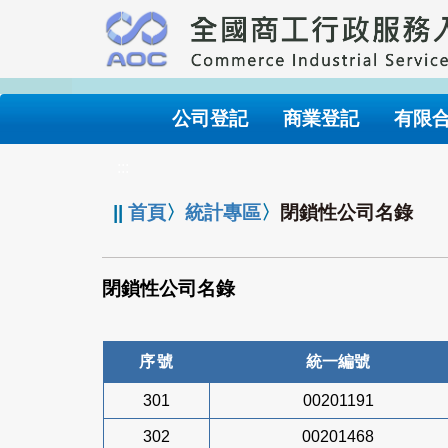
跳
到
主
要
內
公司登記
商業登記
有限
容
:::
||
首頁
〉
統計專區
〉
閉鎖性公司名錄
閉鎖性公司名錄
序號
統一編號
301
00201191
302
00201468