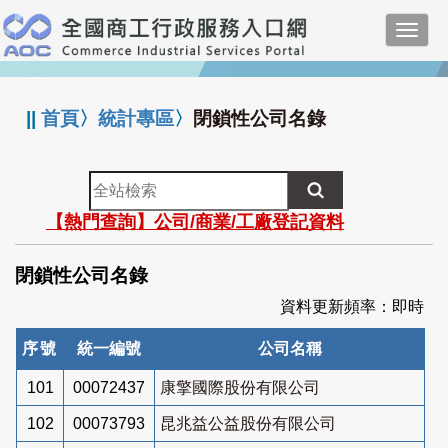
跳
Toggl
到
navig
主
:::
要
內
||
首頁
〉
統計專區
〉
閉鎖性公司名錄
容
全
站
【熱門查詢】公司/商業/工廠登記資料
檢
索
閉鎖性公司名錄
資料更新頻率：即時
序號
統一編號
公司名稱
101
00072437
康擎國際股份有限公司
102
00073793
昆兆益公益股份有限公司