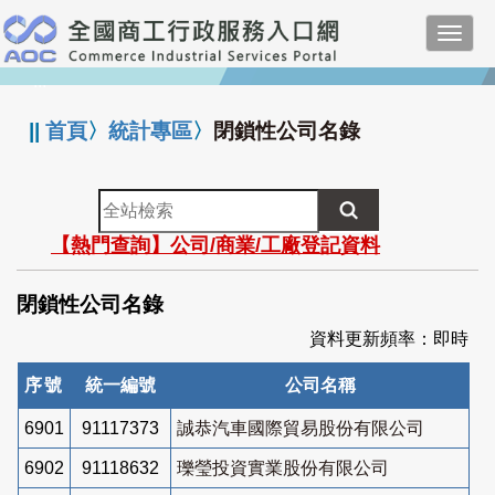
跳
Toggl
到
navig
主
:::
要
內
||
首頁
〉
統計專區
〉
閉鎖性公司名錄
容
全
站
【熱門查詢】公司/商業/工廠登記資料
檢
索
閉鎖性公司名錄
資料更新頻率：即時
序號
統一編號
公司名稱
6901
91117373
誠恭汽車國際貿易股份有限公司
6902
91118632
瓅瑩投資實業股份有限公司